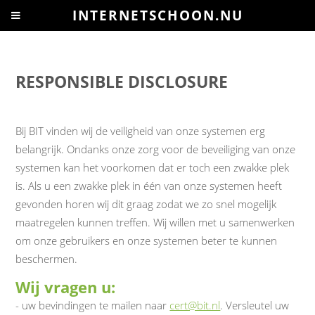
INTERNETSCHOON.NU
RESPONSIBLE DISCLOSURE
Bij BIT vinden wij de veiligheid van onze systemen erg
belangrĳk. Ondanks onze zorg voor de beveiliging van onze
systemen kan het voorkomen dat er toch een zwakke plek
is. Als u een zwakke plek in één van onze systemen heeft
gevonden horen wij dit graag zodat we zo snel mogelĳk
maatregelen kunnen treffen. Wij willen met u samenwerken
om onze gebruikers en onze systemen beter te kunnen
beschermen.
Wij vragen u:
- uw bevindingen te mailen naar
cert@bit.nl
. Versleutel uw