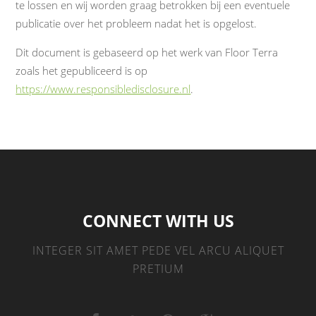
te lossen en wij worden graag betrokken bij een eventuele
publicatie over het probleem nadat het is opgelost.
Dit document is gebaseerd op het werk van Floor Terra
zoals het gepubliceerd is op
https://www.responsibledisclosure.nl
.
CONNECT WITH US
INTEGER SIT AMET PEDE VEL ARCU ALIQUET
PRETIUM